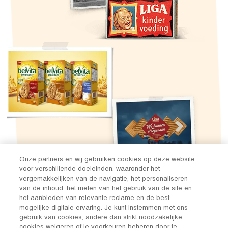
Onze partners en wij gebruiken cookies op deze website
x
voor verschillende doeleinden, waaronder het
Blijf op de hoogte van het
vergemakkelijken van de navigatie, het personaliseren
van de inhoud, het meten van het gebruik van de site en
laatste
LiGA nieuws
, leuke
het aanbieden van relevante reclame en de best
mogelijke digitale ervaring. Je kunt instemmen met ons
acties
en ontdek
gebruik van cookies, andere dan strikt noodzakelijke
inspirationele, verrassende
cookies weigeren of je voorkeuren beheren door te